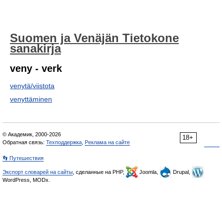
Suomen ja Venäjän Tietokone
sanakirja
veny - verk
venytä/viistota
venyttäminen
© Академик, 2000-2026
18+
Обратная связь:
Техподдержка
,
Реклама на сайте
👣 Путешествия
Экспорт словарей на сайты
, сделанные на PHP,
Joomla,
Drupal,
WordPress, MODx.